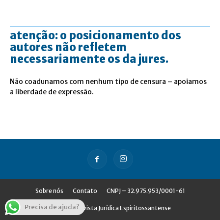
atenção: o posicionamento dos
autores não refletem
necessariamente os da jures.
Não coadunamos com nenhum tipo de censura – apoiamos
a liberdade de expressão.
Sobre nós
Contato
CNPJ – 32.975.953/0001-61
Precisa de ajuda?
© Jures - Revista Jurídica Espiritossantense