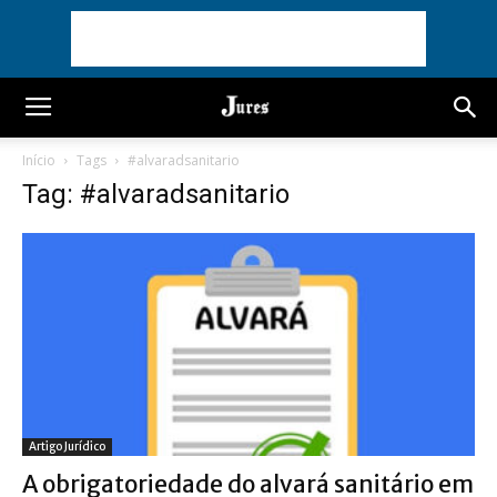
Início
Tags
#alvaradsanitario
Tag: #alvaradsanitario
Artigo Jurídico
A obrigatoriedade do alvará sanitário em