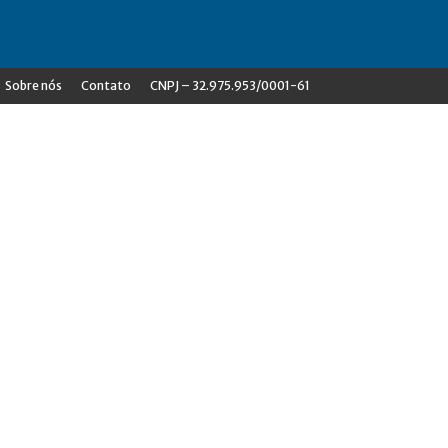
Sobre nós
Contato
CNPJ – 32.975.953/0001-61